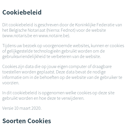
Overslaan
en
Cookiebeleid
naar
de
Dit cookiebeleid is geschreven door de Koninklijke Federatie van
inhoud
het Belgische Notariaat (hierna: Fednot) voor de website
gaan
(www.notaris.be en www.notaire.be).
Tijdens uw bezoek op voorgenoemde websites, kunnen er cookies
of gelijkgestelde technologieën gebruikt worden om de
gebruiksvriendelijkheid te verbeteren van de website.
Cookies zijn data die op jouw eigen computer of draagbare
toestellen worden geplaatst. Deze data bevat de nodige
informatie om in de behoeften op de website van de gebruiker te
voorzien.
In dit cookiebeleid is opgenomen welke cookies op deze site
gebruikt worden en hoe deze te verwijderen.
Versie 10 maart 2020.
Soorten Cookies